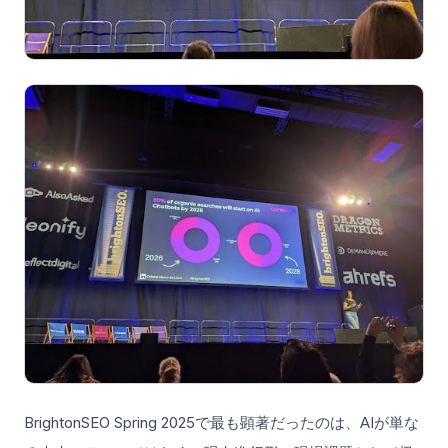
BrightonSEO Spring 2025で最も顕著だったのは、AIが単な