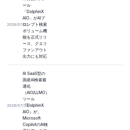
ール
「DolphinX
AIO」がAIプ
ロンプト検索
2026/07/23
ボリューム機
能を正式リリ
ース、クエリ
ファンアウト
出力にも対応
AI SaaS型の
国産AI検索最
適化
（AIO/LLMO）
ツール
『DolphinX
2026/07/13
AIO』が、
Microsoft
CopilotのAI検