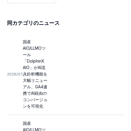
同カテゴリのニュース
国産
AIO/LLMOツ
ール
「DolphinX
AIO」がAI流
入分析機能を
2026/07/31
大幅リニュー
アル、GA4連
携でAI経由の
コンバージョ
ンを可視化
国産
AIO/LLMOツ