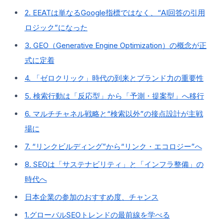
2. EEATは単なるGoogle指標ではなく、“AI回答の引用
ロジック”になった
3. GEO（Generative Engine Optimization）の概念が正
式に定着
4. 「ゼロクリック」時代の到来とブランド力の重要性
5. 検索行動は「反応型」から「予測・提案型」へ移行
6. マルチチャネル戦略と“検索以外”の接点設計が主戦
場に
7. “リンクビルディング”から“リンク・エコロジー”へ
8. SEOは「サステナビリティ」と「インフラ整備」の
時代へ
日本企業の参加のおすすめ度、チャンス
1.グローバルSEOトレンドの最前線を学べる