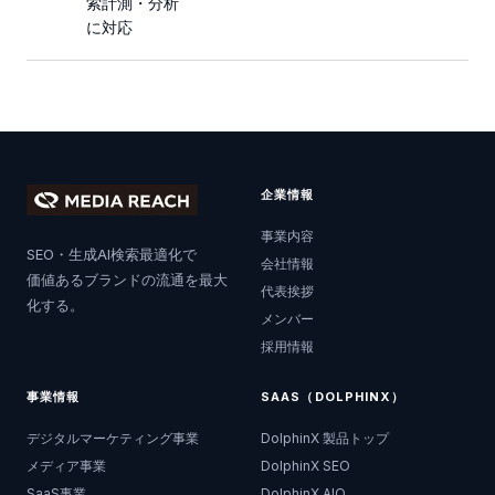
索計測・分析
に対応
企業情報
事業内容
SEO・生成AI検索最適化で
会社情報
価値あるブランドの流通を最大
代表挨拶
化する。
メンバー
採用情報
事業情報
SAAS（DOLPHINX）
デジタルマーケティング事業
DolphinX 製品トップ
メディア事業
DolphinX SEO
SaaS事業
DolphinX AIO