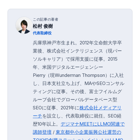
この記事の著者
松村 俊樹
代表取締役
兵庫県神戸市生まれ。2012年立命館大学卒
業後、株式会社インテリジェンス（現パー
ソルキャリア）で採用支援に従事。2015
年、米国デジタルエージェンシー
Pierry（現Wunderman Thompson）に入社
し、日本支社立ち上げ、MAやSEOコンサル
ティングに従事。その後、富士フイルムグ
ループ会社でグローバルデータベース型
SEOに従事、2021年に
株式会社メディアリ
ーチ
を設立し、代表取締役に就任。SEO経
歴10年以上。
デジマナMEETにLLMO関連で
講師登壇
/
東京都中小企業振興公社運営の