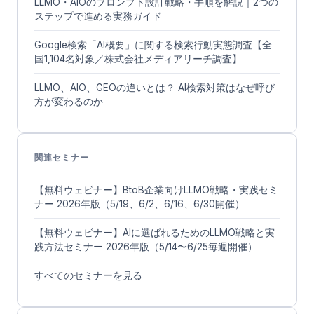
LLMO・AIOのプロンプト設計戦略・手順を解説｜2つの
ステップで進める実務ガイド
Google検索「AI概要」に関する検索行動実態調査【全
国1,104名対象／株式会社メディアリーチ調査】
LLMO、AIO、GEOの違いとは？ AI検索対策はなぜ呼び
方が変わるのか
関連セミナー
【無料ウェビナー】BtoB企業向けLLMO戦略・実践セミ
ナー 2026年版（5/19、6/2、6/16、6/30開催）
【無料ウェビナー】AIに選ばれるためのLLMO戦略と実
践方法セミナー 2026年版（5/14〜6/25毎週開催）
すべてのセミナーを見る