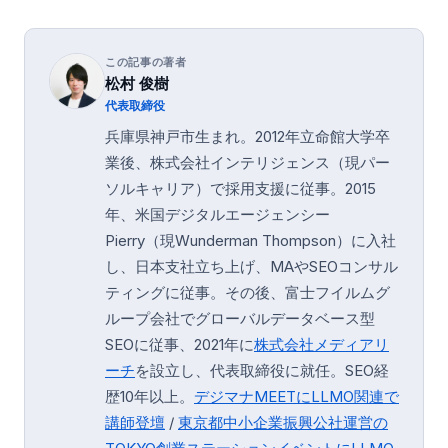
この記事の著者
松村 俊樹
代表取締役
兵庫県神戸市生まれ。2012年立命館大学卒
業後、株式会社インテリジェンス（現パー
ソルキャリア）で採用支援に従事。2015
年、米国デジタルエージェンシー
Pierry（現Wunderman Thompson）に入社
し、日本支社立ち上げ、MAやSEOコンサル
ティングに従事。その後、富士フイルムグ
ループ会社でグローバルデータベース型
SEOに従事、2021年に
株式会社メディアリ
ーチ
を設立し、代表取締役に就任。SEO経
歴10年以上。
デジマナMEETにLLMO関連で
講師登壇
/
東京都中小企業振興公社運営の