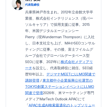
代表取締役
兵庫県神戸市生まれ。2012年立命館大学卒
業後、株式会社インテリジェンス（現パー
ソルキャリア）で採用支援に従事。2015
年、米国デジタルエージェンシー
Pierry（現Wunderman Thompson）に入社
し、日本支社立ち上げ、MAやSEOコンサル
ティングに従事。その後、富士フイルムグ
ループ会社でグローバルデータベース型
SEOに従事、2021年に
株式会社メディアリ
ーチ
を設立し、代表取締役に就任。SEO経
歴10年以上。
デジマナMEETにLLMO関連で
講師登壇
/
東京都中小企業振興公社運営の
TOKYO創業ステーション
イベントにLLMO
関連で登壇
2026年、米マーケティング専門
メディアMarTech Outlook APACにて
「
APAC生成AI検索最適化のトップソリュー