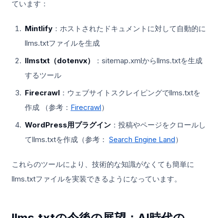
ています：
Mintlify
：ホストされたドキュメントに対して自動的に
llms.txtファイルを生成
llmstxt（dotenvx）
：sitemap.xmlからllms.txtを生成
するツール
Firecrawl
：ウェブサイトスクレイピングでllms.txtを
作成 （参考：
Firecrawl
）
WordPress用プラグイン
：投稿やページをクロールし
てllms.txtを作成（参考：
Search Engine Land
）
これらのツールにより、技術的な知識がなくても簡単に
llms.txtファイルを実装できるようになっています。
llms.txtの今後の展望：AI時代の