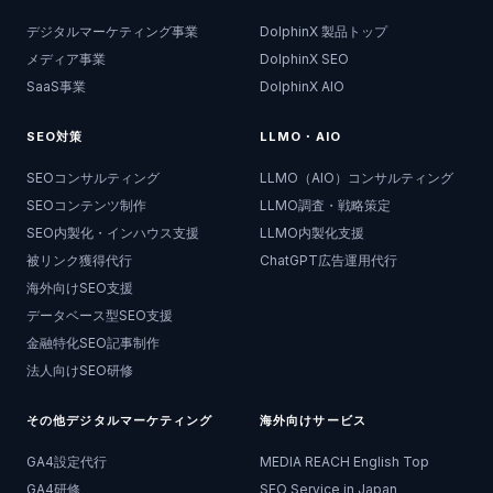
デジタルマーケティング事業
DolphinX 製品トップ
メディア事業
DolphinX SEO
SaaS事業
DolphinX AIO
SEO対策
LLMO・AIO
SEOコンサルティング
LLMO（AIO）コンサルティング
SEOコンテンツ制作
LLMO調査・戦略策定
SEO内製化・インハウス支援
LLMO内製化支援
被リンク獲得代行
ChatGPT広告運用代行
海外向けSEO支援
データベース型SEO支援
金融特化SEO記事制作
法人向けSEO研修
その他デジタルマーケティング
海外向けサービス
GA4設定代行
MEDIA REACH English Top
GA4研修
SEO Service in Japan