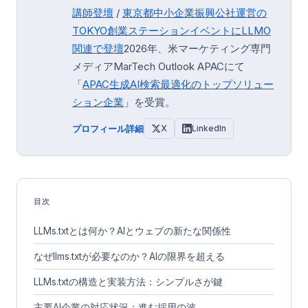
講師登壇
/
東京都中小企業振興公社運営の
TOKYO創業ステーション
イベントにLLMO
関連で登壇
2026年、米マーケティング専門
メディアMarTech Outlook APACにて
「
APAC生成AI検索最適化のトップソリュー
ション企業
」を受賞。
プロフィール詳細
X
LinkedIn
目次
LLMs.txtとは何か？AIとウェブの新たな関係性
なぜllms.txtが必要なのか？AIの限界を超える
LLMs.txtの構造と実装方法：シンプルさが鍵
主要AI企業の対応状況：進む採用の波