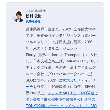
この記事の著者
松村 俊樹
代表取締役
兵庫県神戸市生まれ。2012年立命館大学卒
業後、株式会社インテリジェンス（現パー
ソルキャリア）で採用支援に従事。2015
年、米国デジタルエージェンシー
Pierry（現Wunderman Thompson）に入社
し、日本支社立ち上げ、MAやSEOコンサル
ティングに従事。その後、富士フイルムグ
ループ会社でグローバルデータベース型
SEOに従事、2021年に
株式会社メディアリ
ーチ
を設立し、代表取締役に就任。SEO経
歴10年以上。
デジマナMEETにLLMO関連で
講師登壇
/
東京都中小企業振興公社運営の
TOKYO創業ステーション
イベントにLLMO