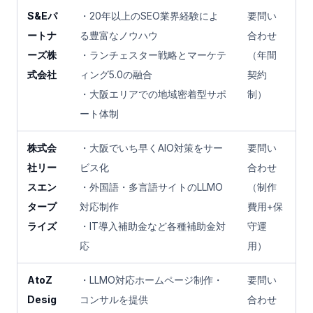
S&Eパ
・20年以上のSEO業界経験によ
要問い
ートナ
る豊富なノウハウ
合わせ
ーズ株
・ランチェスター戦略とマーケテ
（年間
式会社
ィング5.0の融合
契約
・大阪エリアでの地域密着型サポ
制）
ート体制
株式会
・大阪でいち早くAIO対策をサー
要問い
社リー
ビス化
合わせ
スエン
・外国語・多言語サイトのLLMO
（制作
タープ
対応制作
費用+保
ライズ
・IT導入補助金など各種補助金対
守運
応
用）
AtoZ
・LLMO対応ホームページ制作・
要問い
Desig
コンサルを提供
合わせ