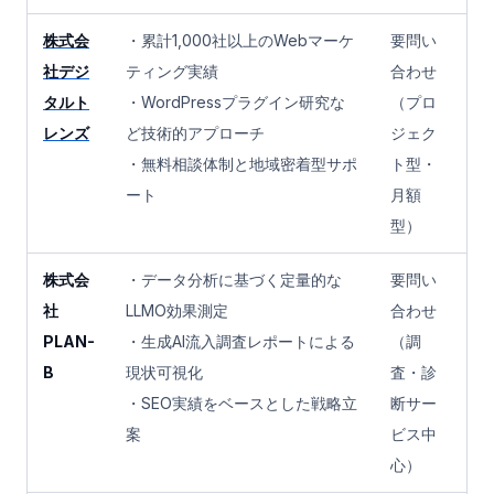
株式会
・累計1,000社以上のWebマーケ
要問い
社デジ
ティング実績
合わせ
タルト
・WordPressプラグイン研究な
（プロ
レンズ
ど技術的アプローチ
ジェク
・無料相談体制と地域密着型サポ
ト型・
ート
月額
型）
株式会
・データ分析に基づく定量的な
要問い
社
LLMO効果測定
合わせ
PLAN-
・生成AI流入調査レポートによる
（調
B
現状可視化
査・診
・SEO実績をベースとした戦略立
断サー
案
ビス中
心）