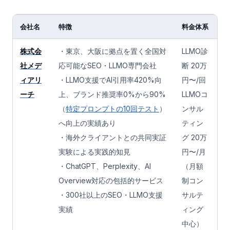
会社名
特徴
料金体系
株式会
・東京、大阪に拠点を置く全国対
LLMO診
社メデ
応可能なSEO・LLMO専門会社
断 20万
ィアリ
・LLMO支援でAI引用率420%向
円〜/回
ーチ
上、ブランド推奨率0%から90%
LLMOコ
（
特定プロンプトの10回テスト
）
ンサル
へ向上の実績あり
ティン
・海外クライアントとの共同実証
グ 20万
実験による実践的知見
円〜/月
・ChatGPT、Perplexity、AI
（月額
Overview対応の包括的サービス
制コン
・300社以上のSEO・LLMO支援
サルテ
実績
ィング
中心）