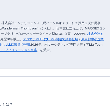
後、株式会社インテリジェンス（現パーソルキャリア）で採用支援に従事。
現Wunderman Thompson）に入社し、日本支社立ち上げ、MAやSEOコン
プ会社でグローバルデータベース型SEOに従事、2021年に
株式会社メ
経歴10年以上。
デジマナMEETにLLMO関連で講師登壇
/
東京都中小企業
トにLLMO関連で登壇
2026年、米マーケティング専門メディアMarTech
のトップソリューション企業
」を受賞。
違いとは？