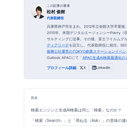
この記事の著者
松村 俊樹
代表取締役
兵庫県神戸市生まれ。2012年立命館大学卒業
2015年、米国デジタルエージェンシーPierry（
サルティングに従事。その後、富士フイルムグルー
ディアリーチ
を設立し、代表取締役に就任。SEO
振興公社運営の
TOKYO創業ステーション
イベン
Outlook APACにて「
APAC生成AI検索最適化
プロフィール詳細
X
LinkedIn
目次
検索エンジンと生成AI検索は同じ「検索」なのか？
「検索（Search）」と「尋ねる（Ask）」の意味の