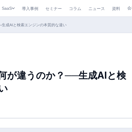
会
導入事例
セミナー
コラム
ニュース
資料
SaaS
─生成AIと検索エンジンの本質的な違い
何が違うのか？──生成AIと検
い